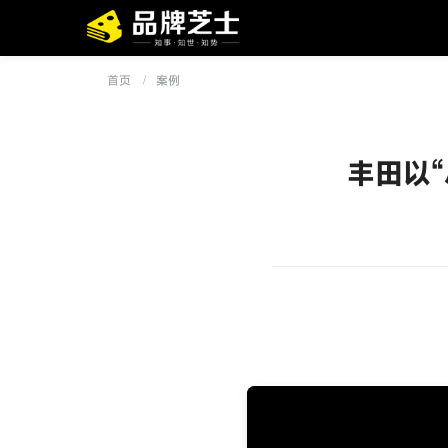
首页
案例
丰田以“