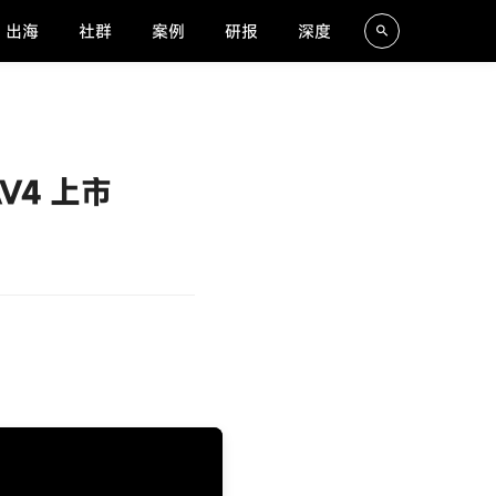
出海
社群
案例
研报
深度
V4 上市