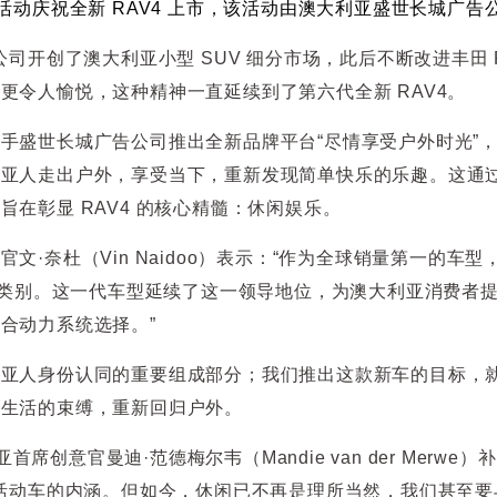
活动庆祝全新 RAV4 上市，该活动由澳大利亚盛世长城广告
公司开创了澳大利亚小型 SUV 细分市场，此后不断改进丰田 
更令人愉悦，这种精神一直延续到了第六代全新 RAV4。
手盛世长城广告公司推出全新品牌平台“尽情享受户外时光”
利亚人走出户外，享受当下，重新发现简单快乐的乐趣。这通
在彰显 RAV4 的核心精髓：休闲娱乐。
文·奈杜（Vin Naidoo）表示：“作为全球销量第一的车型
这一类别。这一代车型延续了这一领导地位，为澳大利亚消费者
合动力系统选择。”
利亚人身份认同的重要组成部分；我们推出这款新车的目标，
代生活的束缚，重新回归户外。
 澳大利亚首席创意官曼迪·范德梅尔韦（Mandie van der Merw
闲活动车的内涵。但如今，休闲已不再是理所当然，我们甚至