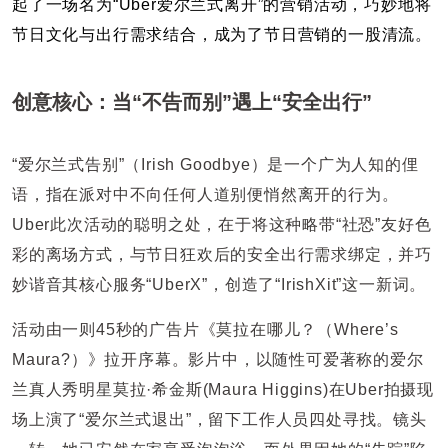
起了一场名为“Uber爱尔兰式离开”的营销活动，巧妙地将
节日文化与出行需求结合，成为了节日营销的一股清流。
创意核心：当“不告而别”遇上“安全出行”
“爱尔兰式告别”（Irish Goodbye）是一个广为人知的俚
语，指在派对中不向任何人道别便悄然离开的行为。
Uber此次活动的聪明之处，在于将这种略带“社恐”友好色
彩的离场方式，与节日狂欢后的安全出行需求绑定，并巧
妙谐音其核心服务“UberX”，创造了“IrishXit”这一新词。
活动由一则
45秒的广告片《莫拉在哪儿？
（
Where’s
Maura?
）
》拉开序幕。影片中，以随性可爱著称的爱尔
兰真人秀明星莫拉
·希金斯
(
Maura Higgins
)
在
Uber拍摄现
场上演了“爱尔兰式退出”，留下工作人员四处寻找。镜头