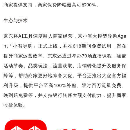
商家提供支持，商家保费降幅最高可超
90%
。
生态与技术
京东将
AI
工具深度融入商家经营，京小智大模型导购Age
nt「小智导购」正式上线，并在
618
期间免费试用，旨在
提升商家运营效率。京东还通过举办70场直播课程，涵盖
活动节奏、品类玩法、流量获取、店铺转化提升及服务保
障等，帮助商家更好地筹备大促。平台还推出大促官方福
利升级，提供平台至高100%补贴、限时百万流量免费、
晚到赔免费等，并支持银行转账大额支付能力，提升商家
收款体验。