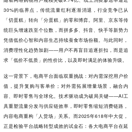
30%的临界点，传统流量红利逐渐消退，行业竞争已从
「切蛋糕」转向「分蛋糕」的零和博弈。阿里、京东等传
统巨头增速跌至个位数，而拼多多、抖音、快手等新势力
凭借低价心智和内容生态持续蚕食市场份额。与此同时，
消费理性化趋势加剧——用户不再盲目追逐折扣，而是追
求「低价不低质」的性价比，以及即时满足的体验升级。
这一背景下，电商平台面临双重挑战：对内需深挖用户价
值，提升复购与客单价；对外需拓展增量场景，融合内
容、即时零售与全球化。技术驱动成为破局关键——AI工
具重塑流量分发与供应链效率，即时零售缩短消费链路，
内容电商重构「人货场」关系。而
2025
年618年中大促，
正是检验平台战略转型成效的试金石：各大电商平台在延