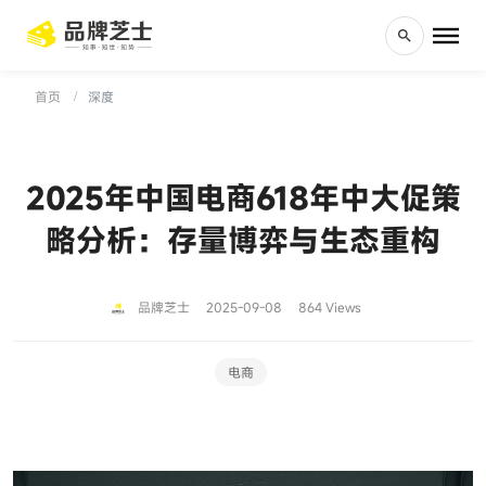
首页
深度
2025年中国电商618年中大促策
略分析：存量博弈与生态重构
品牌芝士
2025-09-08
864 Views
电商