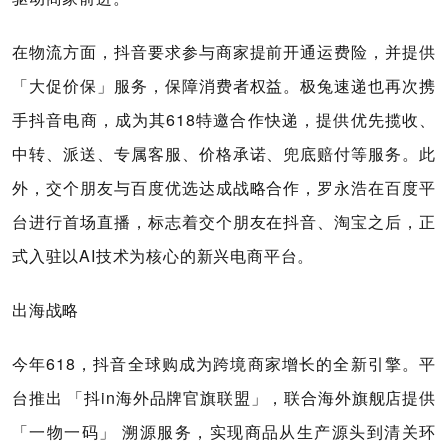
在物流方面，抖音要求参与商家提前开通运费险，并提供
「大促价保」服务，保障消费者权益。极兔速递也再次携
手抖音电商，成为其
618
特邀合作快递，提供优先揽收、
中转、派送、专属客服、价格承诺、兜底赔付等服务。此
外，交个朋友与百度优选达成战略合作，罗永浩在百度平
台进行首场直播，标志着交个朋友在抖音、淘宝之后，正
式入驻以AI技术为核心的新兴电商平台。
出海战略
今年
618
，抖音全球购成为跨境商家增长的全新引擎。平
台推出 「抖
in
海外品牌官旗联盟」，联合海外旗舰店提供
「一物一码」
溯源服务，实现商品从生产源头到清关环