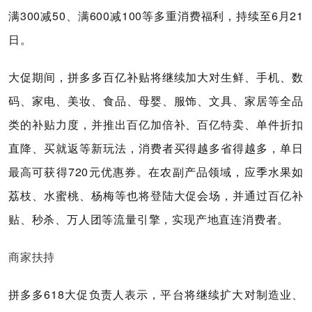
满300减50、满600减100等多重消费福利，持续至6月21
日。
大促期间，拼多多百亿补贴将继续加大对生鲜、手机、数
码、家电、美妆、食品、母婴、服饰、文具、家居等全品
类的补贴力度，并推出百亿加倍补、百亿特卖、单件折扣
直降、买就返等新玩法，消费者买得越多省得越多，单日
最高可获得
720
元优惠券。在农副产品领域，应季水果如
荔枝、水蜜桃、杨梅等也将登陆大促会场，并通过百亿补
贴、秒杀、万人团等流量引擎，实现产地直连消费者。
商家扶持
拼多多
618
大促负责人表示，平台将继续扩大对制造业、