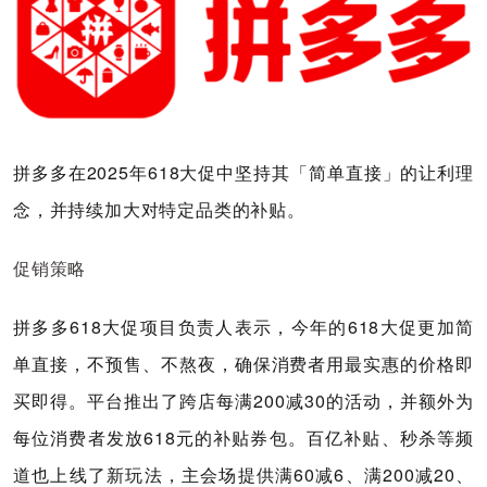
拼多多在
2025
年618大促中坚持其「简单直接」的让利理
念，并持续加大对特定品类的补贴。
促销策略
拼多多
618
大促项目负责人表示，今年的618大促更加简
单直接，不预售、不熬夜，确保消费者用最实惠的价格即
买即得。平台推出了跨店每满200减30的活动，并额外为
每位消费者发放618元的补贴券包。百亿补贴、秒杀等频
道也上线了新玩法，主会场提供满60减6、满200减20、