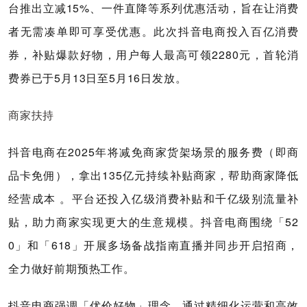
台推出立减15%、一件直降等系列优惠活动，旨在让消费
者无需凑单即可享受优惠。此次抖音电商投入百亿消费
券，补贴爆款好物，用户每人最高可领2280元，首轮消
费券已于5月13日至5月16日发放。
商家扶持
抖音电商在
2025
年将减免商家货架场景的服务费（即商
品卡免佣），拿出135亿元持续补贴商家，帮助商家降低
经营成本 。平台还投入亿级消费补贴和千亿级别流量补
贴，助力商家实现更大的生意规模。抖音电商围绕「
52
0
」和「
618
」开展多场备战指南直播并同步开启招商，
全力做好前期预热工作。
抖音电商强调「优价好物」理念，通过精细化运营和高效