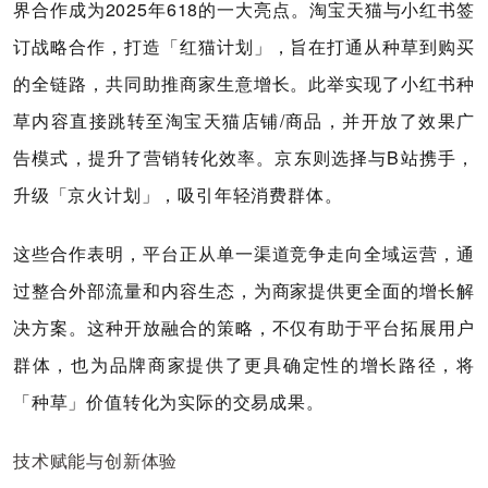
界合作成为
2025
年618的一大亮点。淘宝天猫与小红书签
订战略合作，打造「红猫计划」，旨在打通从种草到购买
的全链路，共同助推商家生意增长。此举实现了小红书种
草内容直接跳转至淘宝天猫店铺
/
商品，并开放了效果广
告模式，提升了营销转化效率。京东则选择与B站携手，
升级「京火计划」，吸引年轻消费群体。
这些合作表明，平台正从单一渠道竞争走向全域运营，通
过整合外部流量和内容生态，为商家提供更全面的增长解
决方案。这种开放融合的策略，不仅有助于平台拓展用户
群体，也为品牌商家提供了更具确定性的增长路径，将
「种草」价值转化为实际的交易成果。
技术赋能与创新体验