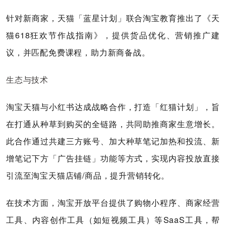
针对新商家，天猫「蓝星计划」联合淘宝教育推出了《天
猫
618
狂欢节作战指南》，提供货品优化、营销推广建
议，并匹配免费课程，助力新商备战。
生态与技术
淘宝天猫与小红书达成战略合作，打造「红猫计划」，旨
在打通从种草到购买的全链路，共同助推商家生意增长。
此合作通过共建三方账号、加大种草笔记加热和投流、新
增笔记下方「广告挂链」功能等方式，实现内容投放直接
引流至淘宝天猫店铺
/
商品，提升营销转化。
在技术方面，淘宝开放平台提供了购物小程序、商家经营
工具、内容创作工具（如短视频工具）等
SaaS
工具，帮