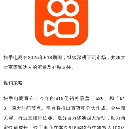
快手电商在
2025
年618期间，继续深耕下沉市场，并加大
对商家和达人的流量及补贴支持。
促销策略
快手电商宣布，今年的
618
促销将覆盖「
520
」和「
61
8
」两大时间节点。平台将推出百万积分大作战、金牛闯
关赛、行业直播排位赛、瓜分百万奖池四大活动，助力商
家快速成长。快手电商在本次
618
购物节中将投入100亿