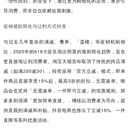
「理性回归」的背景下，通过更为精细化的运营，逐步引
导消费，而非仅仅依赖短期刺激。
促销规则简化与让利方式转变
与过去几年复杂的满减、叠券、「盖楼」等促销机制相
比，
2025
年的618大促呈现出明显的规则简化趋势，旨在
更直接地让利消费者。淘宝天猫宣布取消了传统的跨店满
减（如满200减30），转而采用「官方立减」模式，即单
件商品直接享受
15%
起，最高5折的折扣，无需凑单。唯
品会也坚持「无需凑单，一件即可立减」的优惠规则。拼
多多则强调「更加简单直接」，继续以消费者为导向，提
供直观的满减和补贴。抖音电商也推出了立减
15%
、一件
直降等系列优惠活动。